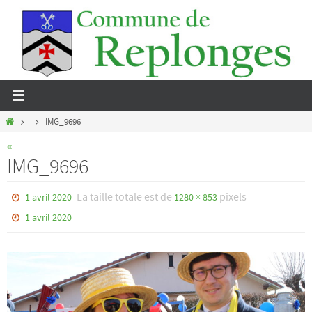
Passer
Panneau de gestion des cookies
vers
le
contenu
Home
IMG_9696
«
IMG_9696
La taille totale est de
pixels
1 avril 2020
1280 × 853
1 avril 2020