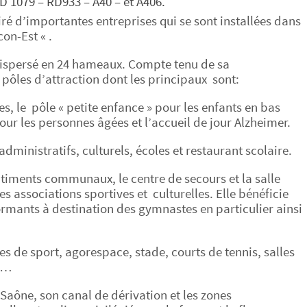
RD 1079 – RD933 – A40 – et A406.
iré d’importantes entreprises qui se sont installées dans
on-Est « .
 dispersé en 24 hameaux. Compte tenu de sa
ôles d’attraction dont les principaux sont:
, le pôle « petite enfance » pour les enfants en bas
pour les personnes âgées et l’accueil de jour Alzheimer.
administratifs, culturels, écoles et restaurant scolaire.
âtiments communaux, le centre de secours et la salle
es associations sportives et culturelles. Elle bénéficie
ormants à destination des gymnastes en particulier ainsi
les de sport, agorespace, stade, courts de tennis, salles
ux…
Saône, son canal de dérivation et les zones