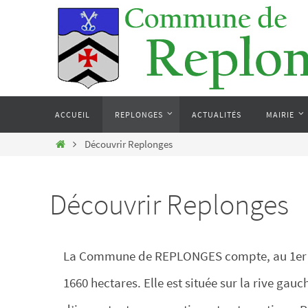
Passer
Panneau de gestion des cookies
vers
le
contenu
Passer
vers
ACCUEIL
REPLONGES
ACTUALITÉS
MAIRIE
le
contenu
Home
Découvrir Replonges
Découvrir Replonges
La Commune de REPLONGES compte, au 1er jan
1660 hectares. Elle est située sur la rive gau