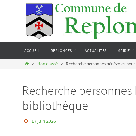
Passer
Panneau de gestion des cookies
vers
le
contenu
Passer
vers
ACCUEIL
REPLONGES
ACTUALITÉS
MAIRIE
le
contenu
Home
Non classé
Recherche personnes bénévoles pour 
Recherche personnes 
bibliothèque
17 juin 2026